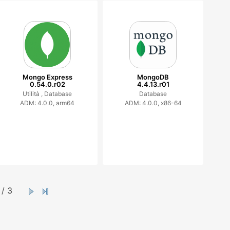
Mongo Express
MongoDB
0.54.0.r02
4.4.13.r01
Utilità ,
Database
Database
ADM: 4.0.0, arm64
ADM: 4.0.0, x86-64
/ 3