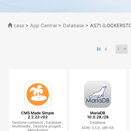
casa
>
App Central
>
Database
> AS71 (LOCKERSTOR
CMS Made Simple
MariaDB
2.2.22-r02
10.0.28.r28
Gestione contenuti ,
Database ,
Database
Multimedia ,
Gestione progetti ,
ADM: 3.5.0, x86-64
Web Hosting