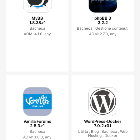
MyBB
phpBB 3
1.8.38.r1
3.2.2
Bacheca
Bacheca ,
Gestione contenuti
ADM: 4.1.0, any
ADM: 2.7.0, any
Vanilla Forums
WordPress-Docker
2.8.3.r1
7.0.2.r01
Bacheca
Utilità ,
Blog ,
Bacheca ,
Web
Hosting ,
Docker
ADM: 3.0.0, any