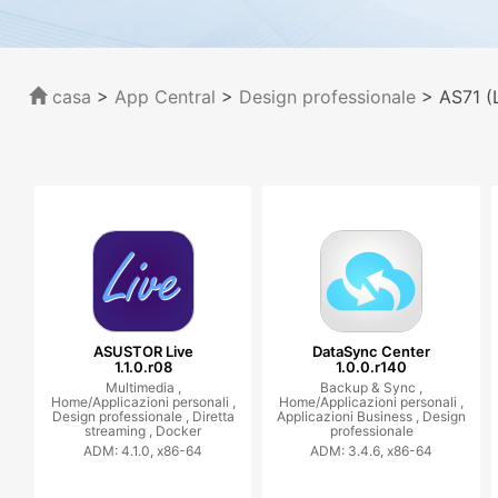
casa
>
App Central
>
Design professionale
> AS71 (
ASUSTOR Live
DataSync Center
1.1.0.r08
1.0.0.r140
Multimedia ,
Backup & Sync ,
Home/Applicazioni personali ,
Home/Applicazioni personali ,
Design professionale ,
Diretta
Applicazioni Business ,
Design
streaming ,
Docker
professionale
ADM: 4.1.0, x86-64
ADM: 3.4.6, x86-64