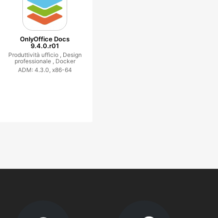
OnlyOffice Docs
9.4.0.r01
Produttività ufficio ,
Design
professionale ,
Docker
ADM: 4.3.0, x86-64