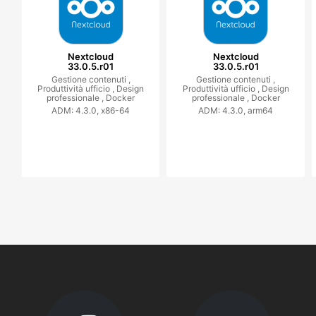
Nextcloud
Nextcloud
33.0.5.r01
33.0.5.r01
Gestione contenuti ,
Gestione contenuti ,
Produttività ufficio ,
Design
Produttività ufficio ,
Design
professionale ,
Docker
professionale ,
Docker
ADM: 4.3.0, x86-64
ADM: 4.3.0, arm64