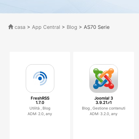
casa
>
App Central
>
Blog
> AS70 Serie
FreshRSS
Joomla! 3
1.7.0
3.9.21.r1
Utilità ,
Blog
Blog ,
Gestione contenuti
ADM: 2.0, any
ADM: 3.2.0, any