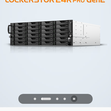
PQC Ready
Difendersi dagli attacchi quantistici del
futuro