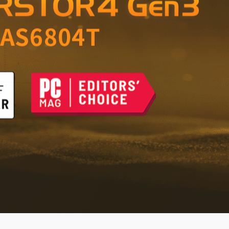
di grande valore –
e affidabile per casa e
 del futuro