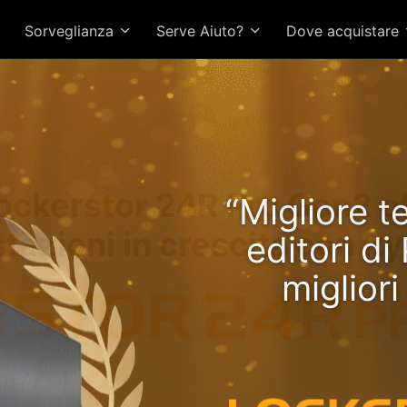
Sorveglianza
Serve Aiuto?
Dove acquistare
Lockerstor 24R Pro Gen2 o
“Migliore t
tazioni in crescita con R
editori d
miglior
CPU più vel
veloce