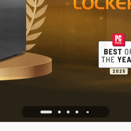
NAS 2.5GbE 
Archiviazion
ufficio
PQC Ready
 dagli attacchi quantistici