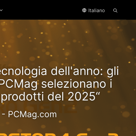
Italiano
ffre
ecnologia dell'anno: gli
yzen!
i PCMag selezionano i
i prodotti del 2025“
oce - Esperienza più
- PCMag.com