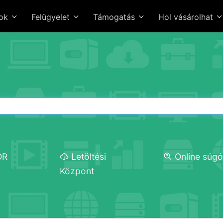
sok
Felügyelet
Támogatás
Hol vásárolhat
OR
Letöltési
Online súg
Központ