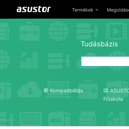
Termékek
Megoldá
Tudásbázis
Kompatibilitás
ASUST
Főiskola