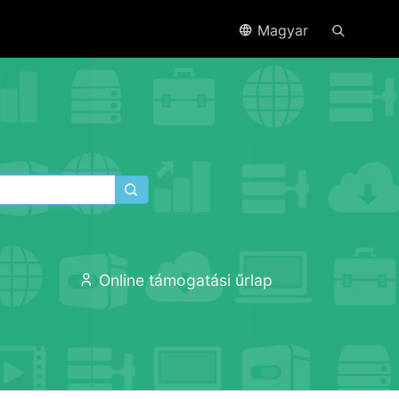
Magyar
ó
Online támogatási űrlap