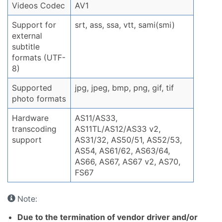
Videos Codec
AV1
Support for
srt, ass, ssa, vtt, sami(smi)
external
subtitle
formats (UTF-
8)
Supported
jpg, jpeg, bmp, png, gif, tif
photo formats
Hardware
AS11/AS33,
transcoding
AS11TL/AS12/AS33 v2,
support
AS31/32, AS50/51, AS52/53,
AS54, AS61/62, AS63/64,
AS66, AS67, AS67 v2, AS70,
FS67
Note:
Due to the termination of vendor driver and/or