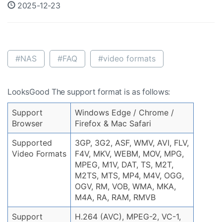
2025-12-23
#NAS
#FAQ
#video formats
LooksGood The support format is as follows:
Support
Windows Edge / Chrome /
Browser
Firefox & Mac Safari
Supported
3GP, 3G2, ASF, WMV, AVI, FLV,
Video Formats
F4V, MKV, WEBM, MOV, MPG,
MPEG, M1V, DAT, TS, M2T,
M2TS, MTS, MP4, M4V, OGG,
OGV, RM, VOB, WMA, MKA,
M4A, RA, RAM, RMVB
Support
H.264 (AVC), MPEG-2, VC-1,