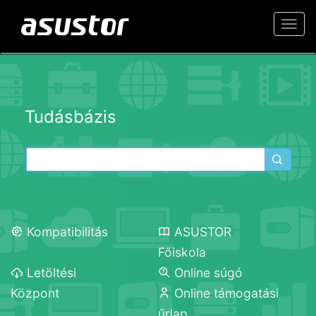
Togg
navi
Tudásbázis
Kompatibilitás
ASUSTOR
Főiskola
Letöltési
Online súgó
Központ
Online támogatási
űrlap