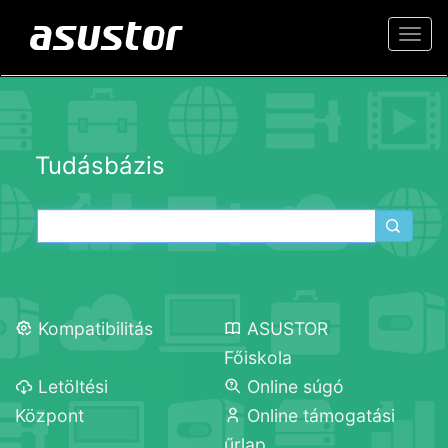
Togg
navi
Tudásbázis
Kompatibilitás
ASUSTOR
Főiskola
Letöltési
Online súgó
Központ
Online támogatási
űrlap