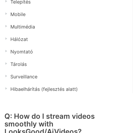
Telepítés
Mobile
Multimédia
Hálózat
Nyomtató
Tárolás
Surveillance
Hibaelhárítás (fejlesztés alatt)
Q: How do I stream videos
smoothly with
LooksGood/AiVideos?