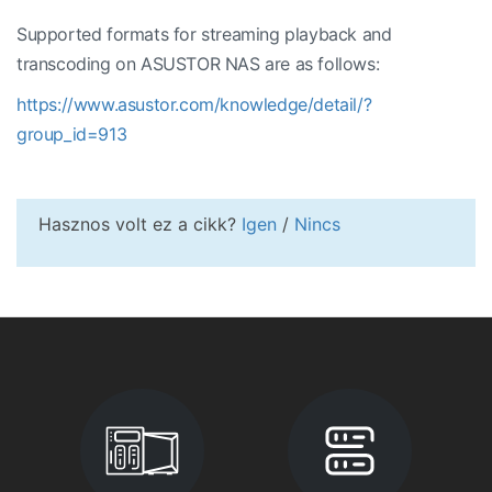
Supported formats for streaming playback and
transcoding on ASUSTOR NAS are as follows:
https://www.asustor.com/knowledge/detail/?
group_id=913
Hasznos volt ez a cikk?
Igen
/
Nincs