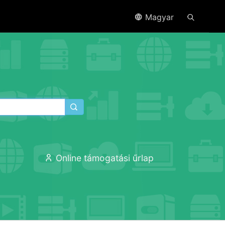
Magyar
ó
Online támogatási űrlap