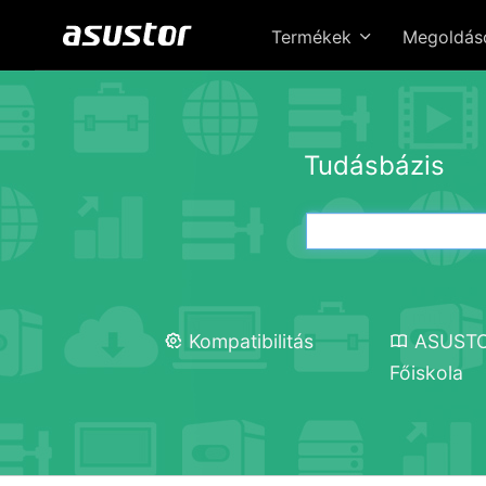
Termékek
Megoldá
Tudásbázis
Kompatibilitás
ASUST
Főiskola