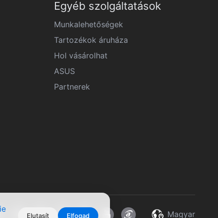
Egyéb szolgáltatások
Munkalehetőségek
Tartozékok áruháza
Hol vásárolhat
ASUS
Partnerek
ie
Magyar
Elutasít
Elfogad