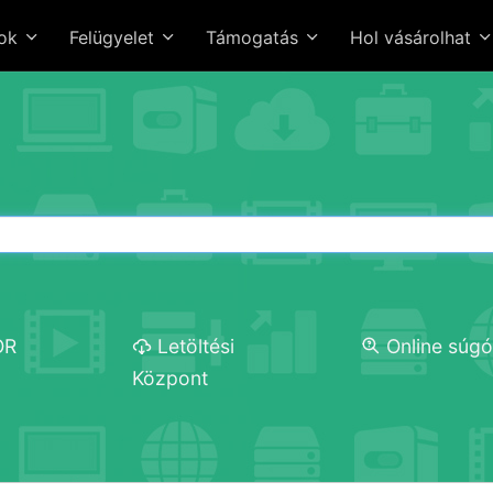
sok
Felügyelet
Támogatás
Hol vásárolhat
OR
Letöltési
Online súg
Központ