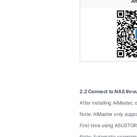
An
2.2 Connect to NAS thro
After installing AiMaster,
Note: AiMaster only suppo
First time using ASUSTOR’
Note: Automatic scanning 