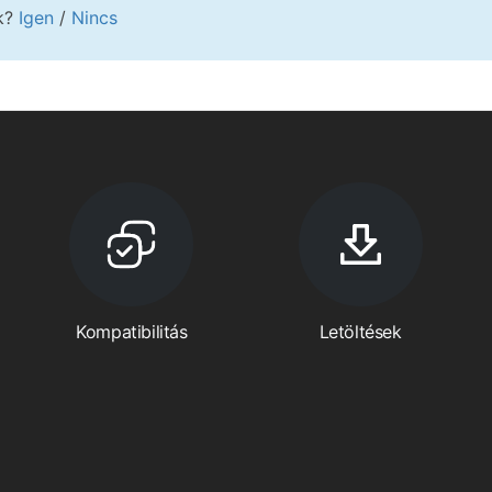
kk?
Igen
/
Nincs
Kompatibilitás
Letöltések