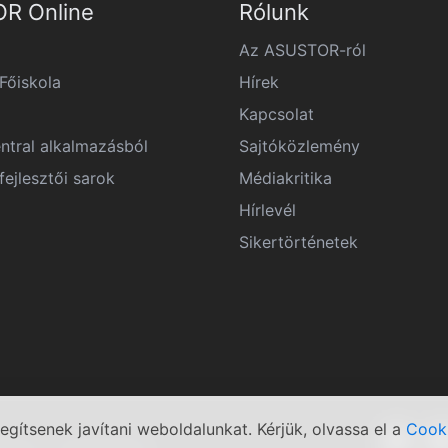
R Online
Rólunk
Az ASUSTOR-ról
őiskola
Hírek
Kapcsolat
ntral alkalmazásból
Sajtóközlemény
ejlesztői sarok
Médiakritika
Hírlevél
Sikertörténetek
egítsenek javítani weboldalunkat. Kérjük, olvassa el a
Cook