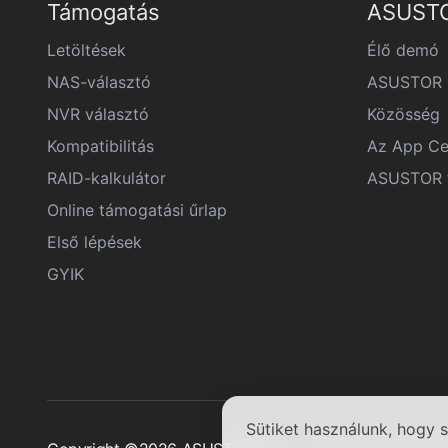
Támogatás
ASUSTO
Letöltések
Élő demó
NAS-választó
ASUSTOR F
NVR választó
Közösség
Kompatibilitás
Az App Ce
RAID-kalkulátor
ASUSTOR f
Online támogatási űrlap
Első lépések
GYIK
Sütiket használunk, hogy s