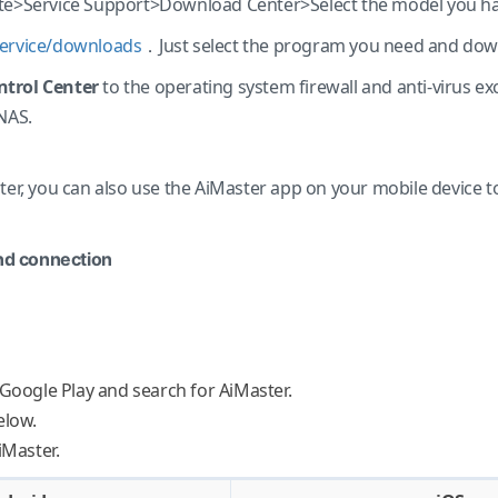
te>Service Support>Download Center>Select the model you ha
service/downloads
．Just select the program you need and downl
trol Center
to the operating system firewall and anti-virus ex
NAS.
ter, you can also use the AiMaster app on your mobile device 
and connection
Google Play and search for AiMaster.
elow.
iMaster.