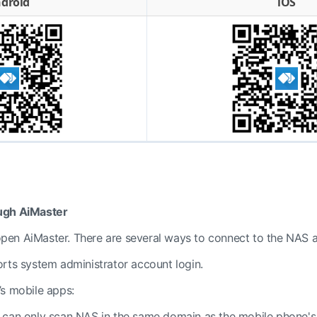
droid
iOS
ugh AiMaster
 open AiMaster. There are several ways to connect to the NAS a
rts system administrator account login.
s mobile apps:
can only scan NAS in the same domain as the mobile phone's c