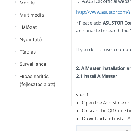
． ASUSTOR official websi
Mobile
http://www.asustor.com/
Multimédia
*Please add
ASUSTOR Con
Hálózat
and unable to search the 
Nyomtató
If you do not use a compu
Tárolás
Surveillance
2. AiMaster installation 
2.1 Install AiMaster
Hibaelhárítás
(fejlesztés alatt)
step 1
Open the App Store or 
Or scan the QR Code b
Download and install A