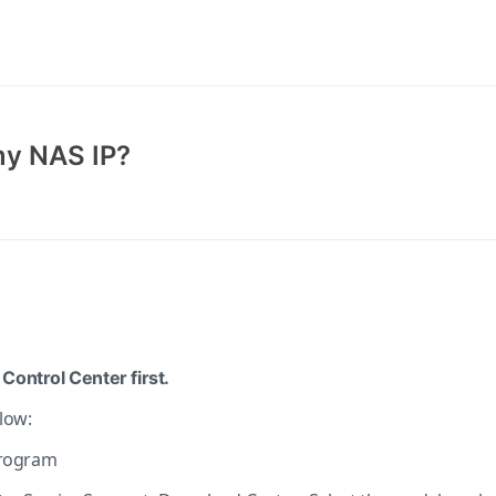
my NAS IP?
Control Center first.
low:
 program