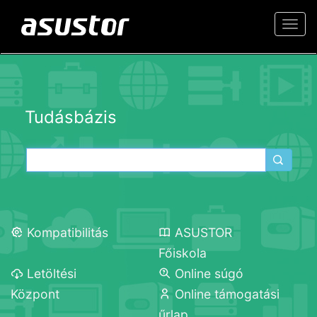
Togg
navi
Tudásbázis
Kompatibilitás
ASUSTOR
Főiskola
Letöltési
Online súgó
Központ
Online támogatási
űrlap