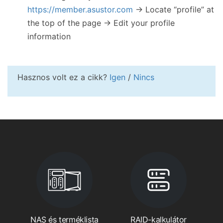
https://member.asustor.com
→ Locate “profile” at
the top of the page → Edit your profile
information
Hasznos volt ez a cikk?
Igen
/
Nincs
NAS és terméklista
RAID-kalkulátor