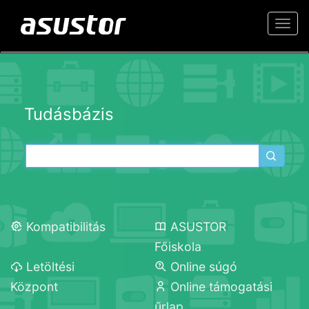
Togg
navi
Tudásbázis
Kompatibilitás
ASUSTOR
Főiskola
Letöltési
Online súgó
Központ
Online támogatási
űrlap