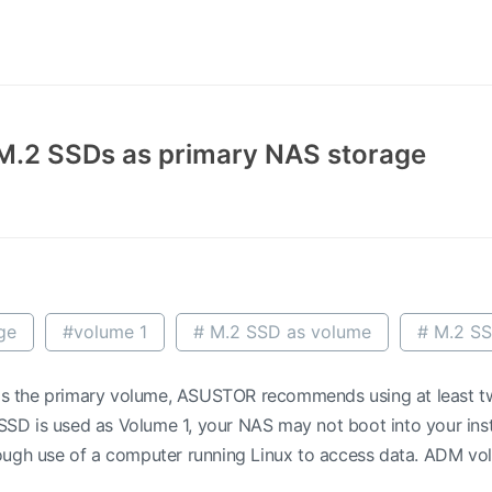
 M.2 SSDs as primary NAS storage
ge
#volume 1
# M.2 SSD as volume
# M.2 S
 as the primary volume, ASUSTOR recommends using at least tw
e SSD is used as Volume 1, your NAS may not boot into your ins
ugh use of a computer running Linux to access data. ADM volu