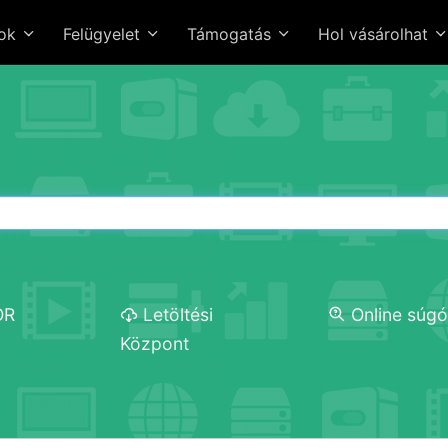
sok
Felügyelet
Támogatás
Hol vásárolhat
OR
Letöltési
Online súg
Központ