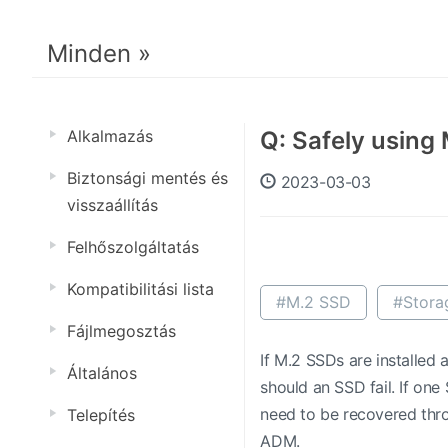
Minden »
Alkalmazás
Q: Safely using
Biztonsági mentés és
2023-03-03
visszaállítás
Felhőszolgáltatás
Kompatibilitási lista
#M.2 SSD
#Stora
Fájlmegosztás
If M.2 SSDs are installed
Általános
should an SSD fail. If on
need to be recovered thro
Telepítés
ADM.