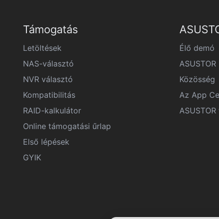
Támogatás
ASUSTO
Letöltések
Élő demó
NAS-választó
ASUSTOR F
NVR választó
Közösség
Kompatibilitás
Az App Ce
RAID-kalkulátor
ASUSTOR f
Online támogatási űrlap
Első lépések
GYIK