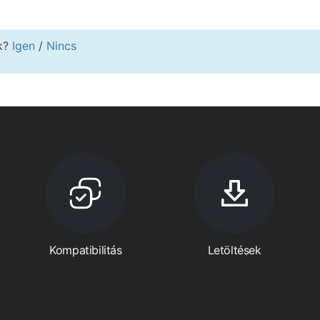
kk?
Igen
/
Nincs
Kompatibilitás
Letöltések