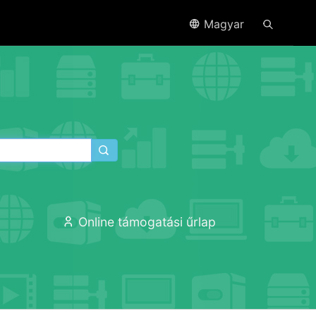
Magyar
ó
Online támogatási űrlap