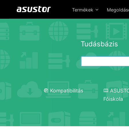
Termékek
Megoldá
Tudásbázis
Kompatibilitás
ASUST
Főiskola