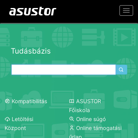
Togg
navi
Tudásbázis
Kompatibilitás
ASUSTOR
Főiskola
Letöltési
Online súgó
Központ
Online támogatási
űrlap