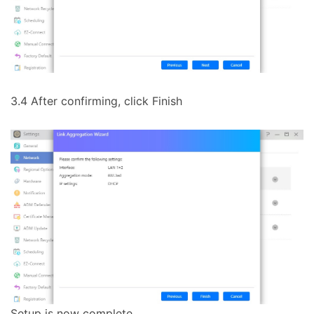
3.4 After confirming, click Finish
Setup is now complete.