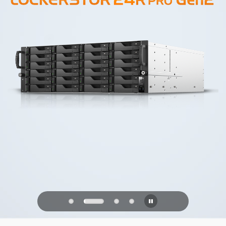
PQC Ready
Védekezés a jövő kvantumtámadásai
ellen