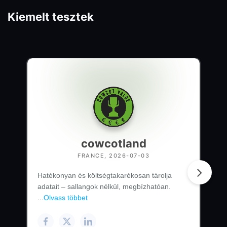
Kiemelt tesztek
cowcotland
FRANCE, 2026-07-03
Hatékonyan és költségtakarékosan tárolja
adatait – sallangok nélkül, megbízhatóan.
...
Olvass többet