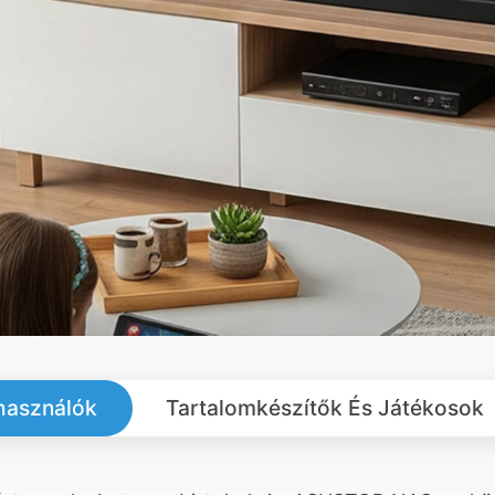
lhasználók
Tartalomkészítők És Játékosok