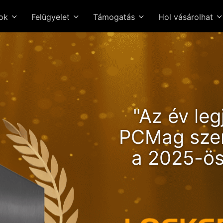
sok
Felügyelet
Támogatás
Hol vásárolhat
 Lockerstor 24R Pro Gen2
"Az év leg
árnyaló sebesség és Ryz
PCMag szer
erő!
a 2025-ös
Magas érté