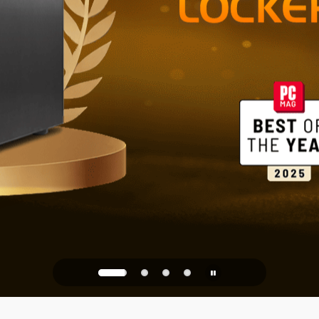
Megbízható 
irodába
PQC Ready
és a jövő kvantumtámadás