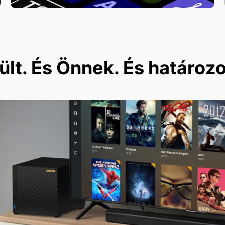
lt. És Önnek. És határoz