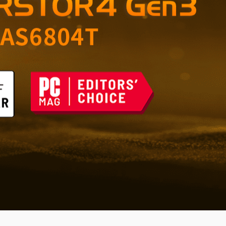
tárolás otthonra és
ai ellen