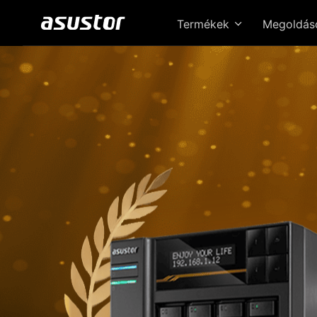
Termékek
Megoldá
A
Sz