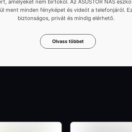
kért, amelyeket nem birtokol. Az ASUSTOR NAS eszközö
ül ment minden fényképet és videót a telefonjáról. Ez
biztonságos, privát és mindig elérhető.
Olvass többet