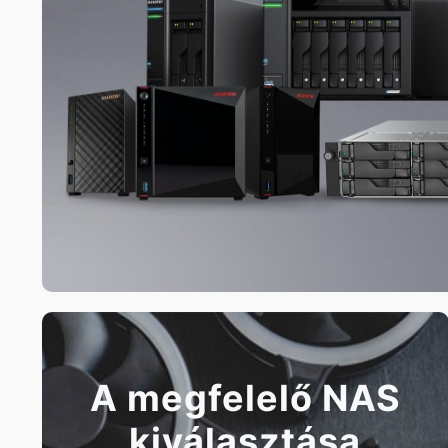
A megfelelő NAS
kiválasztása