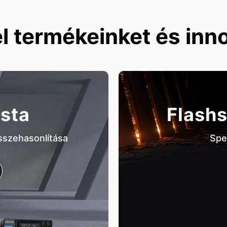
l termékeinket és inn
sta
Flashs
összehasonlítása
Spe