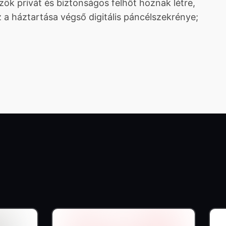
k privát és biztonságos felhőt hoznak létre,
 a háztartása végső digitális páncélszekrénye;