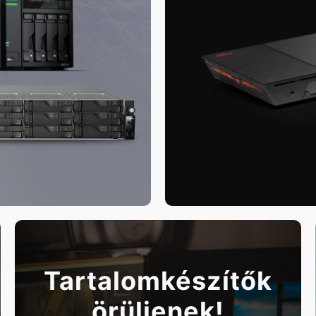
Tartalomkészítők
örüljenek!