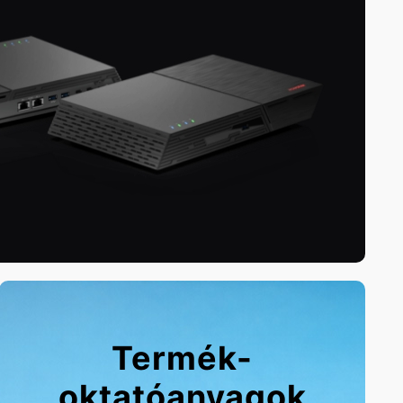
Termék-
oktatóanyagok