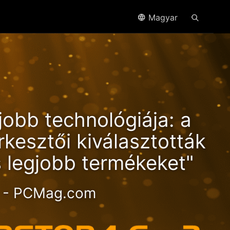
Magyar
 –
jobb technológiája: a
en-
kesztői kiválasztották
 legjobb termékeket"
- PCMag.com
kű 2.5GbE NAS