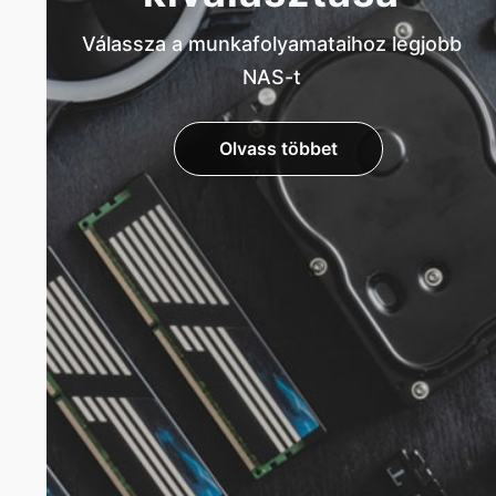
Válassza a munkafolyamataihoz legjobb
NAS-t
Olvass többet