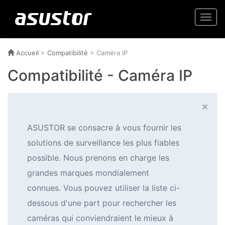
Togg
navi
Accueil
>
Compatibilité
> Caméra IP
Compatibilité - Caméra IP
×
ASUSTOR se consacre à vous fournir les
solutions de surveillance les plus fiables
possible. Nous prenons en charge les
grandes marques mondialement
connues. Vous pouvez utiliser la liste ci-
dessous d'une part pour rechercher les
caméras qui conviendraient le mieux à