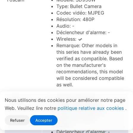
Type: Bullet Camera
Codec vidéo: MJPEG
Résolution: 480P
Audio: -
Déclencheur d'alarme: -
Wireless:
Remarque: Other models in
this series have already been
verified as compatible. Based
on the manufacturer's
recommendations, this model
will be considered compatible
as well.
Foscam
Modèle: SD980W
Nous utilisons des cookies pour améliorer notre page
Type: Bullet Camera
Web. Veuillez lire notre
politique relative aux cookies
.
Codec vidéo: MJPEG
Résolution: 480P
Refuser
Accepter
Audio: -
Déclencheur d'alarme: -