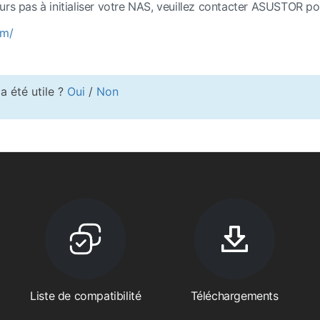
urs pas à initialiser votre NAS, veuillez contacter ASUSTOR po
om/
a été utile ?
Oui
/
Non
Liste de compatibilité
Téléchargements