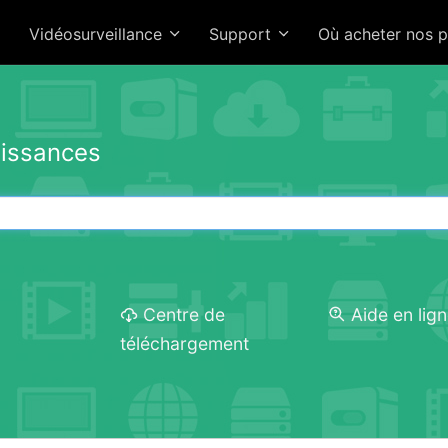
Vidéosurveillance
Support
Où acheter nos 
issances
Centre de
Aide en lig
téléchargement