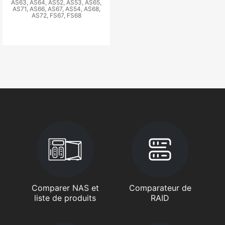
AS63, AS64, AS52, AS53, AS65,
AS71, AS66, AS67, AS54, AS68,
AS72, FS67, FS68
Comparer NAS et
Comparateur de
liste de produits
RAID