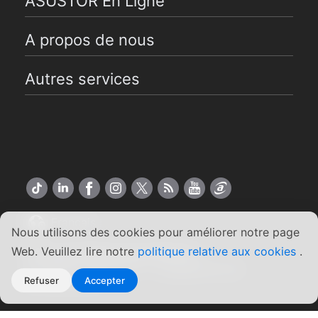
ASUSTOR En Ligne
A propos de nous
Autres services
Français
Nous utilisons des cookies pour améliorer notre page
Web. Veuillez lire notre
politique relative aux cookies
.
Copyright ©2026 ASUSTOR Inc.
Conditions générales
|
Engagement de
Refuser
Accepter
confidentialité