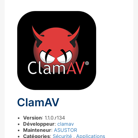
ClamAV
Version
: 1.1.0.r134
Développeur
:
clamav
Mainteneur
:
ASUSTOR
Catégories
:
Sécurité
,
Applications