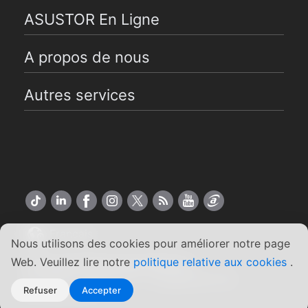
ASUSTOR En Ligne
A propos de nous
Autres services
Français
Nous utilisons des cookies pour améliorer notre page
Web. Veuillez lire notre
politique relative aux cookies
.
Copyright ©2026 ASUSTOR Inc.
Conditions générales
|
Engagement de
Refuser
Accepter
confidentialité