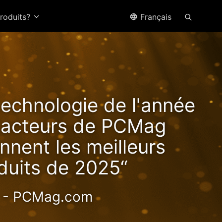
produits?
Français
ffre
technologie de l'année
tes
édacteurs de PCMag
nnent les meilleurs
duits de 2025“
haute valeur
- PCMag.com