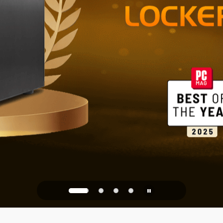
Stockage fia
bureau
PQC Ready
contre les attaques quanti