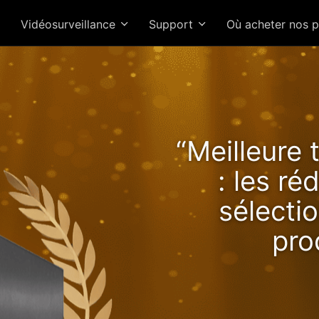
Vidéosurveillance
Support
Où acheter nos 
Lockerstor 24R Pro Gen2 o
“Meilleure 
s performances croissan
: les r
avec Ryzen !
sélectio
pro
NAS 2.5GbE 