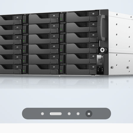
Stockage fia
bureau
PQC Ready
contre les attaques quanti