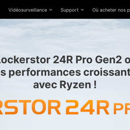
Vidéosurveillance
Support
Où acheter nos 
Lockerstor 24R Pro Gen2 o
“Meilleure 
s performances croissan
: les r
avec Ryzen !
sélectio
pro
NAS 2.5GbE 