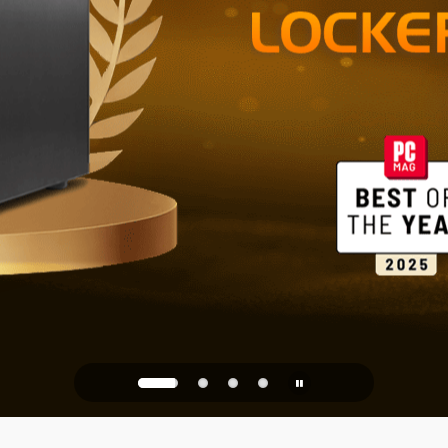
Stockage fia
bureau
PQC Ready
contre les attaques quanti