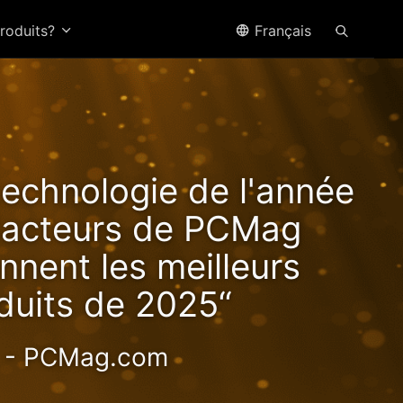
produits?
Français
ffre
technologie de l'année
tes
édacteurs de PCMag
nnent les meilleurs
duits de 2025“
haute valeur
- PCMag.com