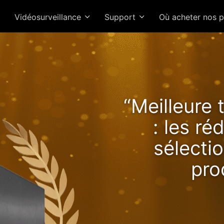
Vidéosurveillance
Support
Où acheter nos 
Lockerstor 24R Pro Gen2 o
“Meilleure 
s performances croissan
: les r
avec Ryzen !
sélectio
pro
NAS 2.5GbE 