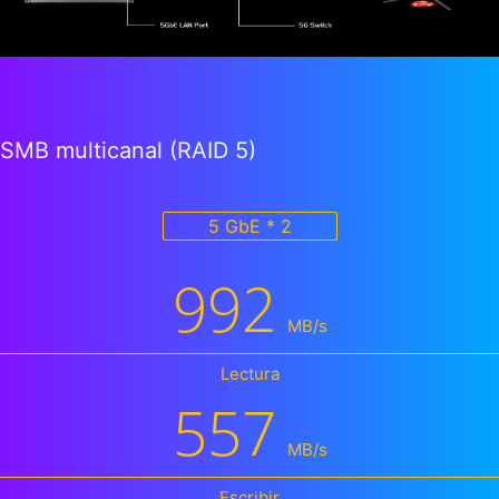
SMB multicanal (RAID 5)
5 GbE * 2
992
MB/s
Lectura
557
MB/s
Escribir