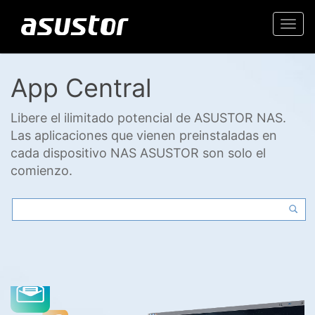
Togg
navi
App Central
Libere el ilimitado potencial de ASUSTOR NAS.
Las aplicaciones que vienen preinstaladas en
cada dispositivo NAS ASUSTOR son solo el
comienzo.