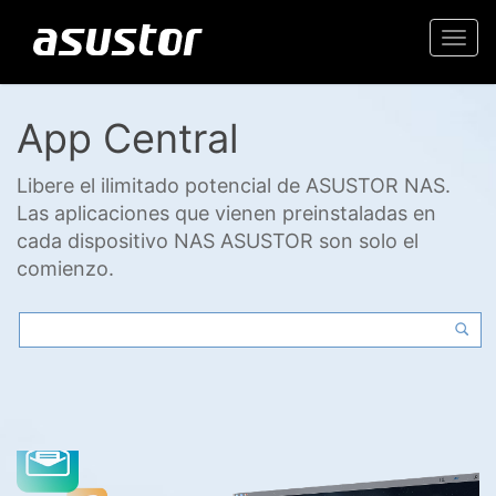
Togg
navi
App Central
Libere el ilimitado potencial de ASUSTOR NAS.
Las aplicaciones que vienen preinstaladas en
cada dispositivo NAS ASUSTOR son solo el
comienzo.