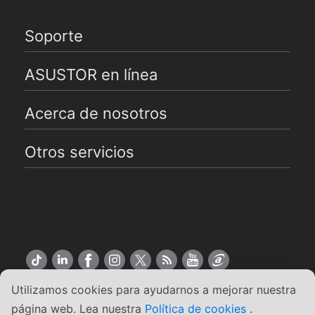
Soporte
ASUSTOR en línea
Acerca de nosotros
Otros servicios
Utilizamos cookies para ayudarnos a mejorar nuestra
Español
página web. Lea nuestra
Política de cookies
.