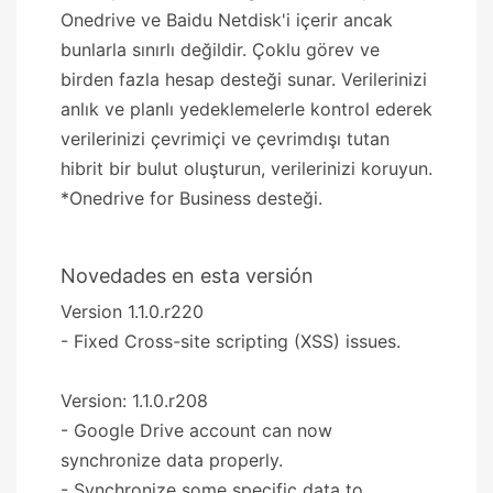
Onedrive ve Baidu Netdisk'i içerir ancak
bunlarla sınırlı değildir. Çoklu görev ve
birden fazla hesap desteği sunar. Verilerinizi
anlık ve planlı yedeklemelerle kontrol ederek
verilerinizi çevrimiçi ve çevrimdışı tutan
hibrit bir bulut oluşturun, verilerinizi koruyun.
*Onedrive for Business desteği.
Novedades en esta versión
Version 1.1.0.r220
- Fixed Cross-site scripting (XSS) issues.
Version: 1.1.0.r208
- Google Drive account can now
synchronize data properly.
- Synchronize some specific data to