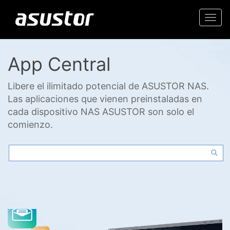
Togg
navi
App Central
Libere el ilimitado potencial de ASUSTOR NAS.
Las aplicaciones que vienen preinstaladas en
cada dispositivo NAS ASUSTOR son solo el
comienzo.