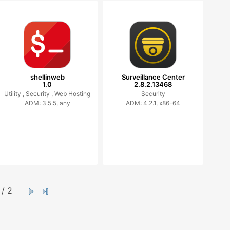
shellinweb
Surveillance Center
1.0
2.8.2.13468
Utility ,
Security ,
Web Hosting
Security
ADM: 3.5.5, any
ADM: 4.2.1, x86-64
/ 2