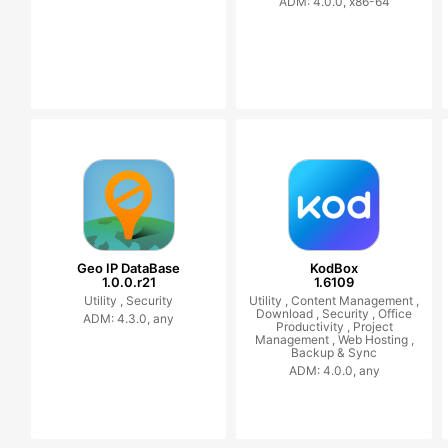
ADM: 4.0.0, x86-64
Geo IP DataBase
KodBox
1.0.0.r21
1.6109
Utility ,
Security
Utility ,
Content Management ,
Download ,
Security ,
Office
ADM: 4.3.0, any
Productivity ,
Project
Management ,
Web Hosting ,
Backup & Sync
ADM: 4.0.0, any