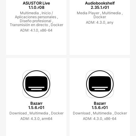
ASUSTOR Live
Audiobookshelf
1.1.0.r08
2.35.1.r01
Multimedia ,
Inicio /
Media Player ,
Multimedia ,
Aplicaciones personales ,
Docker
Diseño profesional ,
ADM: 4.3.0, any
Transmisión en directo ,
Docker
ADM: 4.1.0, x86-64
Bazarr
Bazarr
1.5.6.r01
1.5.6.r01
Download ,
Multimedia ,
Docker
Download ,
Multimedia ,
Docker
ADM: 4.3.0, arm64
ADM: 4.3.0, x86-64