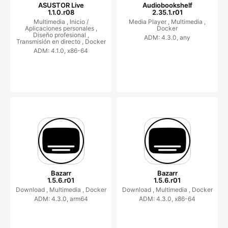
ASUSTOR Live
Audiobookshelf
1.1.0.r08
2.35.1.r01
Multimedia ,
Inicio /
Media Player ,
Multimedia ,
Aplicaciones personales ,
Docker
Diseño profesional ,
ADM: 4.3.0, any
Transmisión en directo ,
Docker
ADM: 4.1.0, x86-64
Bazarr
Bazarr
1.5.6.r01
1.5.6.r01
Download ,
Multimedia ,
Docker
Download ,
Multimedia ,
Docker
ADM: 4.3.0, arm64
ADM: 4.3.0, x86-64