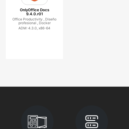
OnlyOffice Docs
9.4.0.r01
Office Productivity ,
Diseño
profesional ,
Docker
ADM: 4.3.0, x86-64