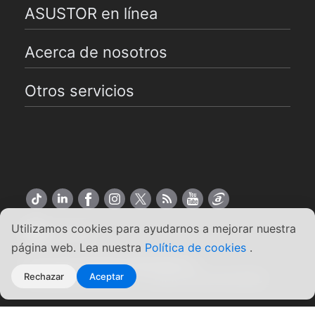
ASUSTOR en línea
Acerca de nosotros
Otros servicios
Utilizamos cookies para ayudarnos a mejorar nuestra
Español
página web. Lea nuestra
Política de cookies
.
Copyright ©2026 ASUSTOR Inc.
Rechazar
Aceptar
Condiciones de uso
|
Política de privacidad