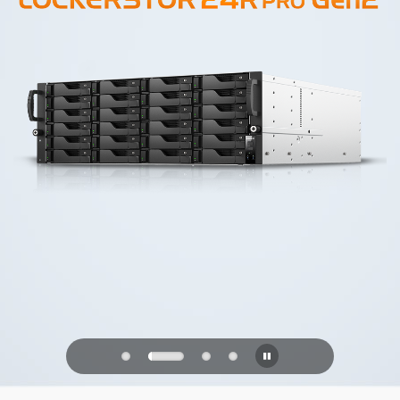
PQC Ready
Defenderse de los ataques cuánticos
del futuro