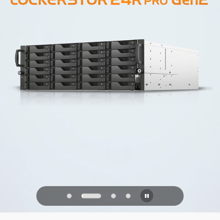
PQC Ready
Defenderse de los ataques cuánticos
del futuro