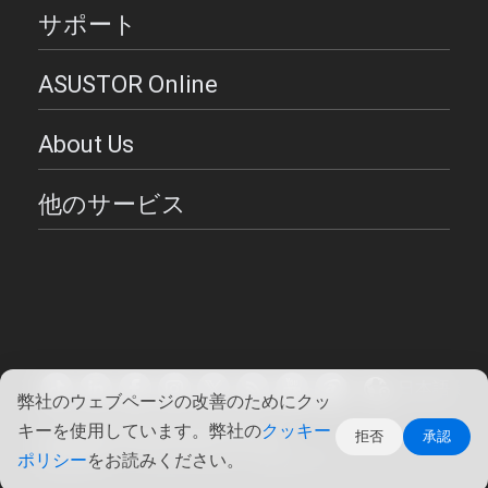
サポート
ASUSTOR Online
About Us
他のサービス
日本語
弊社のウェブページの改善のためにクッ
キーを使用しています。弊社の
クッキー
Copyright ©2026 ASUSTOR Inc.
拒否
承認
使用条件
|
プライバシー・ポリシー
ポリシー
をお読みください。