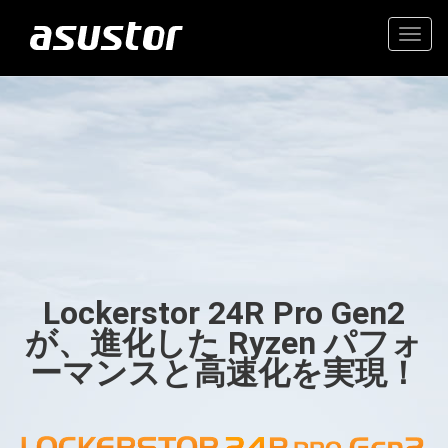
Togg
navig
“今年のベストテクノロ
高価値の2.5GbE NAS
ジー：PCMag編集部が
2025年のトップ製品を
家庭とオフィスのための信
選定“
頼できるストレージ
Lockerstor 24R Pro Gen2
- PCMag.com
が、進化した Ryzen パフォ
ーマンスと高速化を実現！