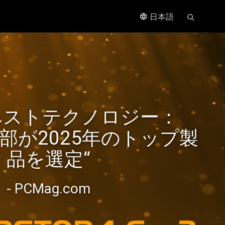
日本語
、進化し
ベストテクノロジー：
速化を
集部が2025年のトップ製
品を選定“
- PCMag.com
bE NAS