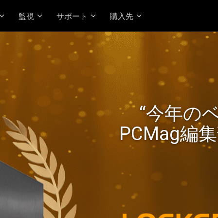
監視
サポート
購入先
kerstor 24R Pro Gen2 が
“今年の
Ryzen パフォーマンスと高
PCMag編
実現！
高価値の2.5G