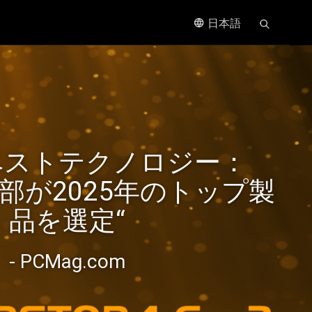
日本語
、進化し
ベストテクノロジー：
速化を
集部が2025年のトップ製
品を選定“
- PCMag.com
bE NAS