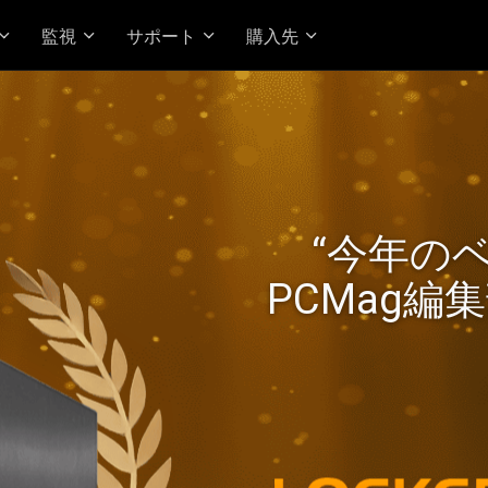
監視
サポート
購入先
kerstor 24R Pro Gen2 が
“今年の
Ryzen パフォーマンスと高
PCMag編
実現！
高価値の2.5G