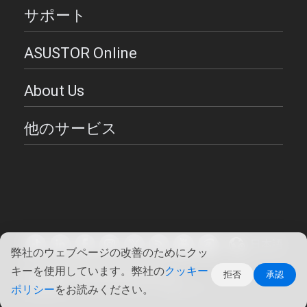
サポート
ASUSTOR Online
About Us
他のサービス
日本語
弊社のウェブページの改善のためにクッ
キーを使用しています。弊社の
クッキー
Copyright ©2026 ASUSTOR Inc.
拒否
承認
使用条件
|
プライバシー・ポリシー
ポリシー
をお読みください。