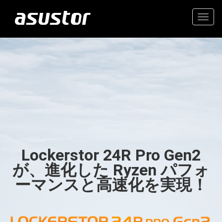
Togg
navig
“今年のベストテクノロ
高価値の2.5GbE NAS
ジー：PCMag編集部が
2025年のトップ製品を
家庭とオフィスのための信
選定“
頼できるストレージ
Lockerstor 24R Pro Gen2
- PCMag.com
が、進化した Ryzen パフォ
ーマンスと高速化を実現！