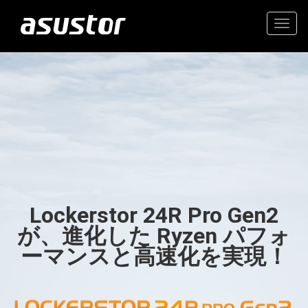
Togg
navig
“今年のベストテクノロ
高価値の2.5GbE NAS
ジー：PCMag編集部が
2025年のトップ製品を
家庭とオフィスのための信
選定“
頼できるストレージ
Lockerstor 24R Pro Gen2
- PCMag.com
が、進化した Ryzen パフォ
ーマンスと高速化を実現！