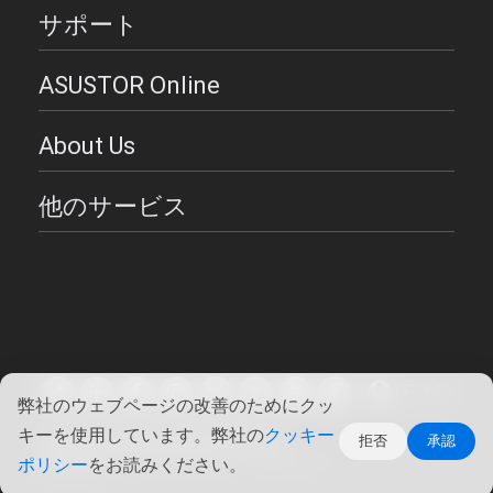
サポート
ASUSTOR Online
About Us
他のサービス
日本語
弊社のウェブページの改善のためにクッ
キーを使用しています。弊社の
クッキー
Copyright ©2026 ASUSTOR Inc.
拒否
承認
使用条件
|
プライバシー・ポリシー
ポリシー
をお読みください。