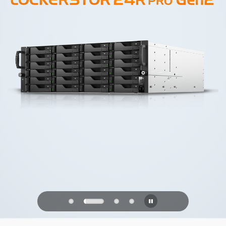
PQC Ready
Verdedigen tegen kwantumaanvallen
van de toekomst