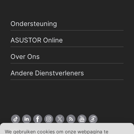
Ondersteuning
ASUSTOR Online
Over Ons
Andere Dienstverleners
We gebruiken cookies om onze webpagina te
Nederlands