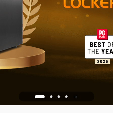
Betrouwbare
kantoor
PQC Ready
egen kwantumaanvallen va