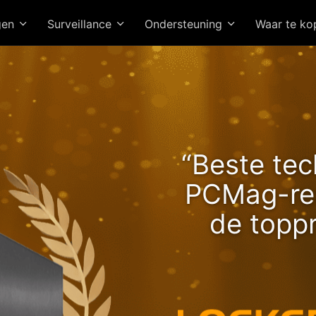
gen
Surveillance
Ondersteuning
Waar te k
e Lockerstor 24R Pro Ge
“Beste tec
Brengt Stijgende Ryzen-
PCMag-red
snelheden!
de topp
Hoogwaardi