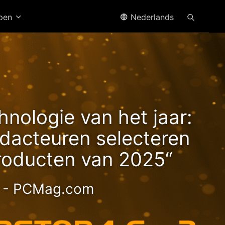
open
Nederlands
n2
hnologie van het jaar:
acteuren selecteren
roducten van 2025“
- PCMag.com
ge 2.5GbE NAS