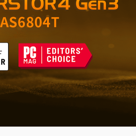
 opslag voor thuis en
n de toekomst