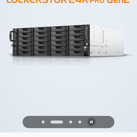
PQC Ready
Verdedigen tegen kwantumaanvallen
van de toekomst