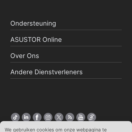
Ondersteuning
ASUSTOR Online
Over Ons
Andere Dienstverleners
We gebruiken cookies om onze webpagina te
Nederlands