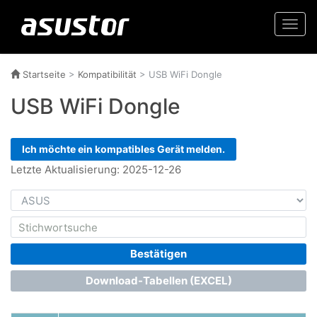
Togg
navi
Startseite
>
Kompatibilität
> USB WiFi Dongle
USB WiFi Dongle
Ich möchte ein kompatibles Gerät melden.
Letzte Aktualisierung: 2025-12-26
Bestätigen
Download-Tabellen (EXCEL)