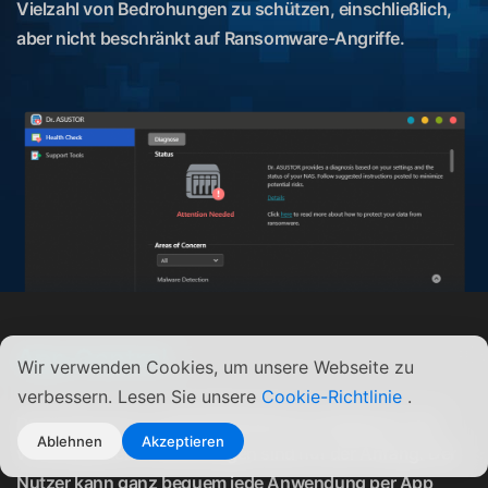
Vielzahl von Bedrohungen zu schützen, einschließlich,
aber nicht beschränkt auf Ransomware-Angriffe.
App Central
Wir verwenden Cookies, um unsere Webseite zu
verbessern. Lesen Sie unsere
Cookie-Richtlinie
.
Das Potenzial von ASUSTOR NAS ist unbegrenzt. Die
Ablehnen
Akzeptieren
vorinstallierten Anwendungen sind nur der Anfang. Der
Nutzer kann ganz bequem jede Anwendung per App