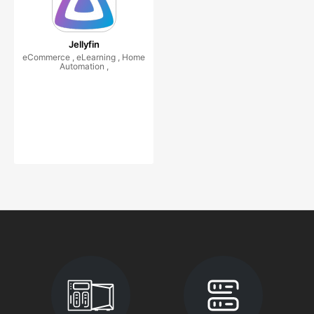
Jellyfin
eCommerce , eLearning , Home
Automation ,