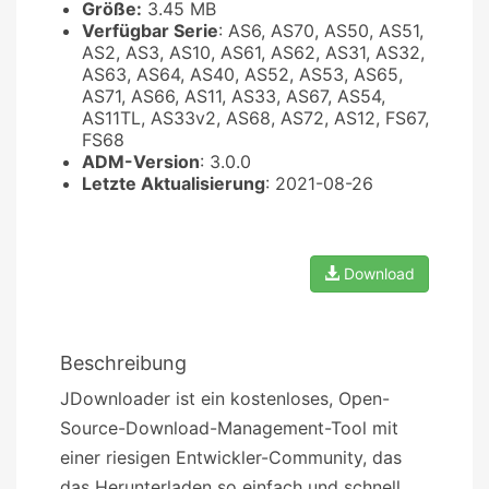
Größe:
3.45 MB
Verfügbar Serie
: AS6, AS70, AS50, AS51,
AS2, AS3, AS10, AS61, AS62, AS31, AS32,
AS63, AS64, AS40, AS52, AS53, AS65,
AS71, AS66, AS11, AS33, AS67, AS54,
AS11TL, AS33v2, AS68, AS72, AS12, FS67,
FS68
ADM-Version
: 3.0.0
Letzte Aktualisierung
: 2021-08-26
Download
Beschreibung
JDownloader ist ein kostenloses, Open-
Source-Download-Management-Tool mit
einer riesigen Entwickler-Community, das
das Herunterladen so einfach und schnell