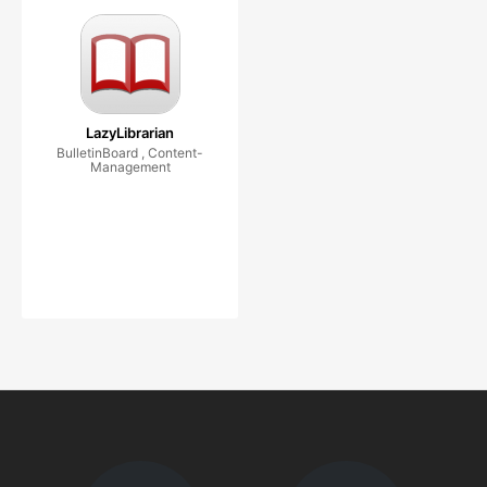
LazyLibrarian
BulletinBoard , Content-
Management