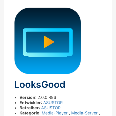
LooksGood
Version
: 2.0.0.R96
Entwickler
:
ASUSTOR
Betreiber
:
ASUSTOR
Kategorie
:
Media-Player
,
Media-Server
,