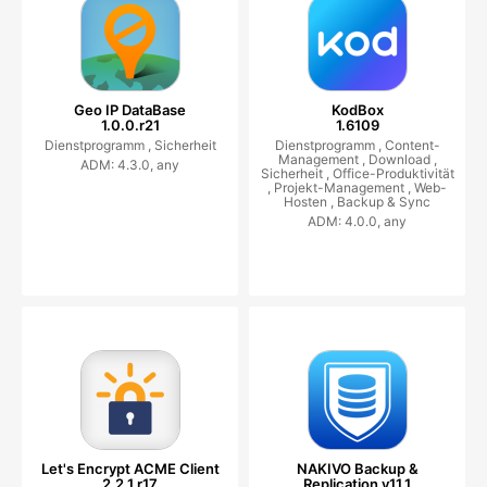
Geo IP DataBase
KodBox
1.0.0.r21
1.6109
Dienstprogramm ,
Sicherheit
Dienstprogramm ,
Content-
Management ,
Download ,
ADM: 4.3.0, any
Sicherheit ,
Office-Produktivität
,
Projekt-Management ,
Web-
Hosten ,
Backup & Sync
ADM: 4.0.0, any
Let's Encrypt ACME Client
NAKIVO Backup &
2.2.1.r17
Replication v11.1