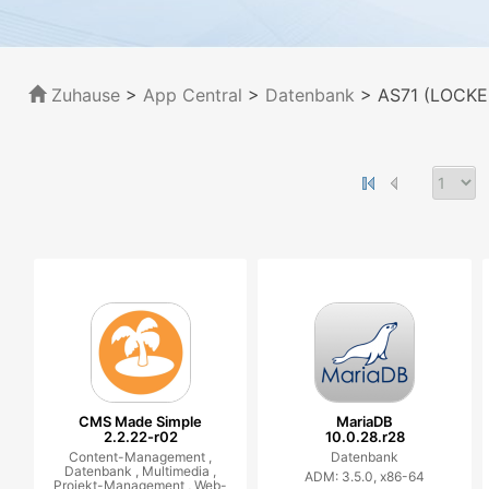
Zuhause
>
App Central
>
Datenbank
> AS71 (LOCKER
CMS Made Simple
MariaDB
2.2.22-r02
10.0.28.r28
Content-Management ,
Datenbank
Datenbank ,
Multimedia ,
ADM: 3.5.0, x86-64
Projekt-Management ,
Web-